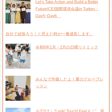
Let’s Take Action and Build a Better
Future!CEI国際環境会議in Turkey・
Day5~Day6
自分で頑張ろう！と思えた時が一番成長します。
令和6年1月・2月の日曜リトミック
みんなで作曲したよ！夏のグループレ
ッスン
６/22(土）”Look! Touch! Feel it ！” 親