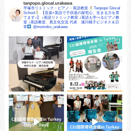
tanpopo.glocal.urakawa
平塚市リトミック・ピアノ・英語教室
Tanpopo Glocal
School
【音楽×英語で子供達の探究心、生きる力を育
てます♪】
♪英語リトミック教室
♪英語も学べるピアノ教
室
♪英語教室、異文化交流
代表 浦川桃子ビジネス＆日
常
@momoko_urakawa