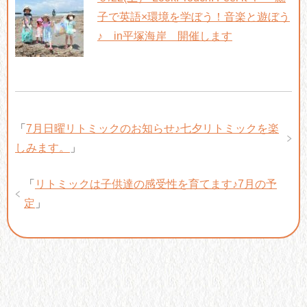
子で英語×環境を学ぼう！音楽と遊ぼう
♪ in平塚海岸 開催します
「
7月日曜リトミックのお知らせ♪七夕リトミックを楽
しみます。
」
「
リトミックは子供達の感受性を育てます♪7月の予
定
」