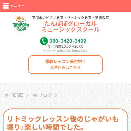
メニュー
平塚市のピアノ教室・リトミック教室・英語教室
たんぽぽグローカル
ミュージックスクール
080
-
3420
-
3409
受付時間10:00〜20:00
※レッスン中は出られない場合があります
体験レッスン受付中！
お申込みはこちら
HOME
ブログ
リトミックレッスン後のじゃがいも
堀り♪楽しい時間でした。