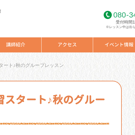
室
080
-
3
受付時間10
※レッスン中は出
講師紹介
アクセス
イベント情報
タート♪秋のグループレッスン
習スタート♪秋のグルー