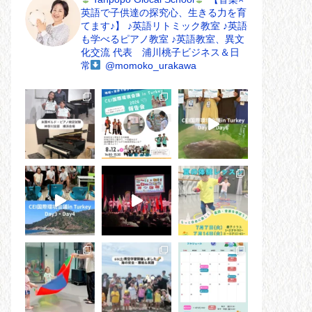
英語で子供達の探究心、生きる力を育
てます♪】
♪英語リトミック教室
♪英語
も学べるピアノ教室
♪英語教室、異文
化交流
代表 浦川桃子ビジネス＆日
常
@momoko_urakawa