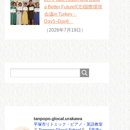
a Better Future!CEI国際環境
会議in Turkey・
Day5~Day6
（2026年7月19日）
tanpopo.glocal.urakawa
平塚市リトミック・ピアノ・英語教室
Tanpopo Glocal School
【音楽×