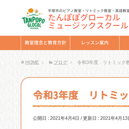
平塚市のピアノ教室・リトミック教室・英語教
たんぽぽグローカル
ミュージックスクール
教室理念と教育方針
レッスン案内
HOME
ブログ
令和3年度 リトミック
令和3年度 リトミ
公開日 :
2021年4月4日
/ 更新日 :
2021年4月13