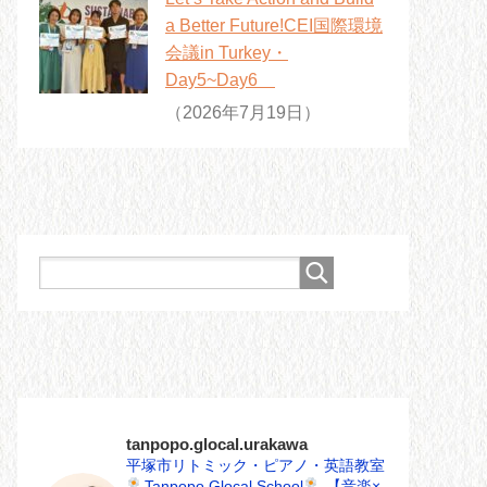
a Better Future!CEI国際環境
会議in Turkey・
Day5~Day6
（2026年7月19日）
tanpopo.glocal.urakawa
平塚市リトミック・ピアノ・英語教室
Tanpopo Glocal School
【音楽×