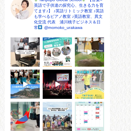
英語で子供達の探究心、生きる力を育
てます♪】
♪英語リトミック教室
♪英語
も学べるピアノ教室
♪英語教室、異文
化交流
代表 浦川桃子ビジネス＆日
常
@momoko_urakawa