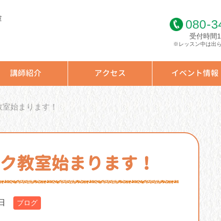
室
080
-
3
受付時間10
※レッスン中は出
講師紹介
アクセス
イベント情報
教室始まります！
ック教室始まります！
日
ブログ