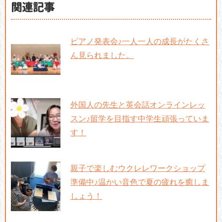
関連記事
ピアノ発表会♪一人一人の成長がたくさ
ん見られました。
外国人の先生と英会話オンラインレッ
スン♪留学を目指す中学生頑張っていま
す！
親子で楽しむウクレレワークショップ
準備中♪温かい音色で夏の疲れを癒しま
しょう！