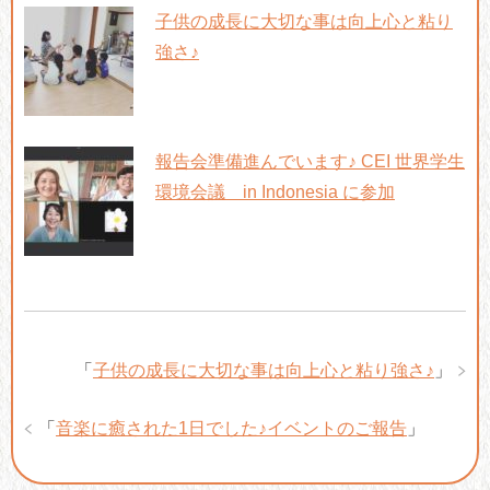
子供の成長に大切な事は向上心と粘り
強さ♪
報告会準備進んでいます♪ CEI 世界学生
環境会議 in Indonesia に参加
「
子供の成長に大切な事は向上心と粘り強さ♪
」
「
音楽に癒された1日でした♪イベントのご報告
」