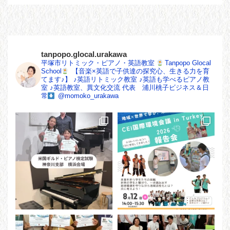
tanpopo.glocal.urakawa
平塚市リトミック・ピアノ・英語教室
Tanpopo Glocal
School
【音楽×英語で子供達の探究心、生きる力を育
てます♪】
♪英語リトミック教室
♪英語も学べるピアノ教
室
♪英語教室、異文化交流
代表 浦川桃子ビジネス＆日
常
@momoko_urakawa