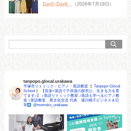
Day5~Day6
（2026年7月19日）
tanpopo.glocal.urakawa
平塚市リトミック・ピアノ・英語教室
Tanpopo Glocal
School
【音楽×英語で子供達の探究心、生きる力を育
てます♪】
♪英語リトミック教室
♪英語も学べるピアノ教
室
♪英語教室、異文化交流
代表 浦川桃子ビジネス＆日
常
@momoko_urakawa