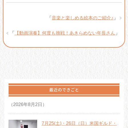
「
音楽と楽しめる絵本のご紹介♪
」
「
【動画演奏】何度も挑戦！あきらめない年長さん
」
最近のできごと
（2026年8月2日）
7月25(土)・26日（日）米国ギルド・