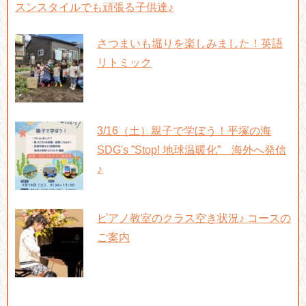
スンスタイルでも頑張る子供達♪
さつまいも堀りを楽しみました！英語
リトミック
3/16（土）親子で学ぼう！平塚の海
SDG's ”Stop! 地球温暖化” 海外へ発信
♪
ピアノ教室のクラス空き状況♪ コースの
ご案内