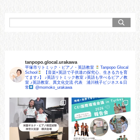
tanpopo.glocal.urakawa
平塚市リトミック・ピアノ・英語教室
Tanpopo Glocal
School
【音楽×英語で子供達の探究心、生きる力を育
てます♪】
♪英語リトミック教室
♪英語も学べるピアノ教
室
♪英語教室、異文化交流
代表 浦川桃子ビジネス＆日
常
@momoko_urakawa