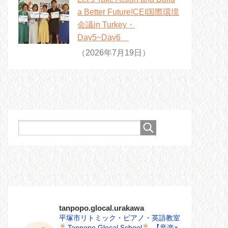
a Better Future!CEI国際環境
会議in Turkey・
Day5~Day6
（2026年7月19日）
tanpopo.glocal.urakawa
平塚市リトミック・ピアノ・英語教室
Tanpopo Glocal School
【音楽×