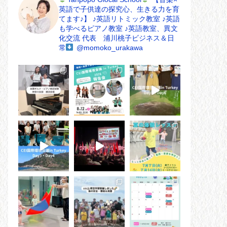
英語で子供達の探究心、生きる力を育
てます♪】
♪英語リトミック教室
♪英語
も学べるピアノ教室
♪英語教室、異文
化交流
代表 浦川桃子ビジネス＆日
常
@momoko_urakawa