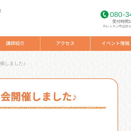
室
080
-
3
受付時間10
※レッスン中は出
講師紹介
アクセス
イベント情報
開催しました♪
表会開催しました♪