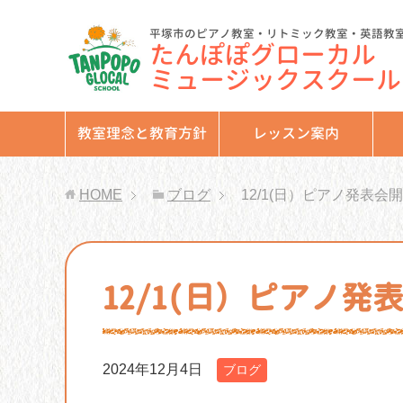
平塚市のピアノ教室・リトミック教室・英語教
たんぽぽグローカル
ミュージックスクール
教室理念と教育方針
レッスン案内
HOME
ブログ
12/1(日）ピアノ発表会
12/1(日）ピアノ発
2024年12月4日
ブログ