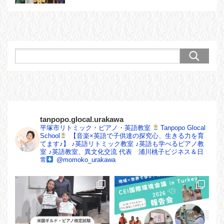
tanpopo.glocal.urakawa
平塚市リトミック・ピアノ・英語教室
Tanpopo Glocal
School
【音楽×英語で子供達の探究心、生きる力を育
てます♪】
♪英語リトミック教室
♪英語も学べるピアノ教
室
♪英語教室、異文化交流
代表 浦川桃子ビジネス＆日
常
@momoko_urakawa