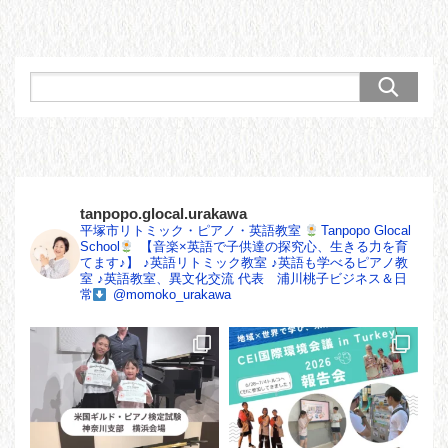
tanpopo.glocal.urakawa
平塚市リトミック・ピアノ・英語教室
Tanpopo Glocal
School
【音楽×英語で子供達の探究心、生きる力を育
てます♪】
♪英語リトミック教室
♪英語も学べるピアノ教
室
♪英語教室、異文化交流
代表 浦川桃子ビジネス＆日
常
@momoko_urakawa